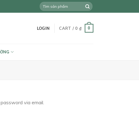
Search
for:
0
LOGIN
CART /
0
₫
ƯỜNG
 password via email.