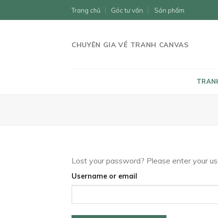
Skip
Trang chủ
Góc tư vấn
Sản phẩm
to
content
CHUYÊN GIA VỀ TRANH CANVAS
TRANH
Lost your password? Please enter your use
Username or email