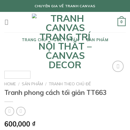
Skip
CHUYÊN GIA VỀ TRANH CANVAS
to
content
0
TRANG CHỦ
GÓC TƯ VẤN
SẢN PHẨM
Add to
wishlist
HOME
/
SẢN PHẨM
/
TRANH THEO CHỦ ĐỀ
Tranh phong cách tối giản TT663
600,000
₫