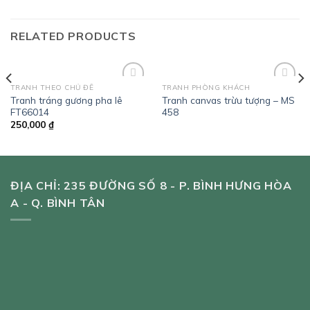
RELATED PRODUCTS
TRANH THEO CHỦ ĐỀ
TRANH PHÒNG KHÁCH
Add to
Add to
Tranh tráng gương pha lê
Tranh canvas trừu tượng – MS
wishlist
wishlist
FT66014
458
250,000
₫
ĐỊA CHỈ: 235 ĐƯỜNG SỐ 8 - P. BÌNH HƯNG HÒA
A - Q. BÌNH TÂN