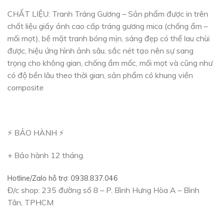
CHẤT LIỆU: Tranh Tráng Gương – Sản phẩm được in trên
chất liệu giấy ảnh cao cấp tráng gương mica (chống ẩm –
mối mọt), bề mặt tranh bóng mịn, sáng đẹp có thể lau chùi
được, hiệu ứng hình ảnh sâu, sắc nét tạo nên sự sang
trọng cho không gian, chống ẩm mốc, mối mọt và cũng như
có độ bền lâu theo thời gian, sản phẩm có khung viền
composite
⚡️ BẢO HÀNH ⚡️
+ Bảo hành 12 tháng.
Hotline/Zalo hỗ trợ: 0938.837.046
Đ/c shop: 235 đường số 8 – P. Bình Hưng Hòa A – Bình
Tân, TPHCM