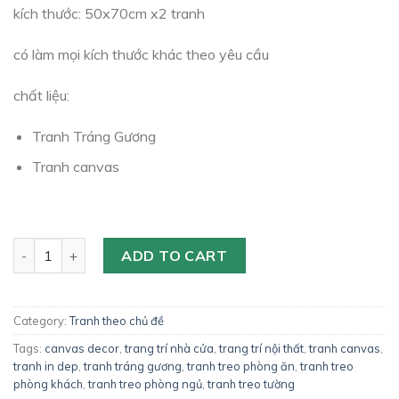
kích thước: 50x70cm x2 tranh
có làm mọi kích thước khác theo yêu cầu
chất liệu:
Tranh Tráng Gương
Tranh canvas
Tranh phong cách tối giản TT663 quantity
ADD TO CART
Category:
Tranh theo chủ đề
Tags:
canvas decor
,
trang trí nhà cửa
,
trang trí nội thất
,
tranh canvas
,
tranh in dep
,
tranh tráng gương
,
tranh treo phòng ăn
,
tranh treo
phòng khách
,
tranh treo phòng ngủ
,
tranh treo tường